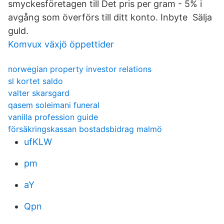
smyckesföretagen till Det pris per gram - 5% i
avgång som överförs till ditt konto. Inbyte Sälja
guld.
Komvux växjö öppettider
norwegian property investor relations
sl kortet saldo
valter skarsgard
qasem soleimani funeral
vanilla profession guide
försäkringskassan bostadsbidrag malmö
ufKLW
pm
aY
Qpn