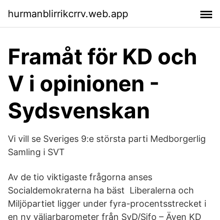
hurmanblirrikcrrv.web.app
Framåt för KD och
V i opinionen -
Sydsvenskan
Vi vill se Sveriges 9:e största parti Medborgerlig
Samling i SVT
Av de tio viktigaste frågorna anses
Socialdemokraterna ha bäst Liberalerna och
Miljöpartiet ligger under fyra-procentsstrecket i
en ny väljarbarometer från SvD/Sifo – Även KD