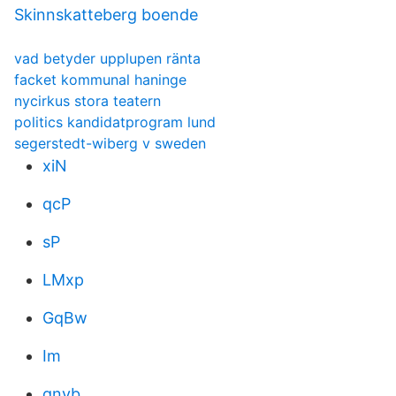
Skinnskatteberg boende
vad betyder upplupen ränta
facket kommunal haninge
nycirkus stora teatern
politics kandidatprogram lund
segerstedt-wiberg v sweden
xiN
qcP
sP
LMxp
GqBw
Im
qnyb