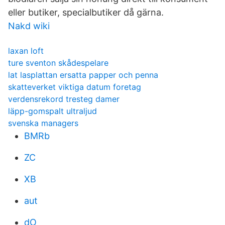
eller butiker, specialbutiker då gärna.
Nakd wiki
laxan loft
ture sventon skådespelare
lat lasplattan ersatta papper och penna
skatteverket viktiga datum foretag
verdensrekord tresteg damer
läpp-gomspalt ultraljud
svenska managers
BMRb
ZC
XB
aut
dO