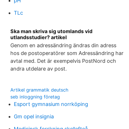
pH
TLc
Ska man skriva sig utomlands vid
utlandsstudier? artikel
Genom en adressändring ändras din adress
hos de postoperatörer som Adressändring har
avtal med. Det är exempelvis PostNord och
andra utdelare av post.
Artikel grammatik deutsch
seb inloggning företag
Esport gymnasium norrköping
Gm opel insignia
Medicinsk forskning skellefteå