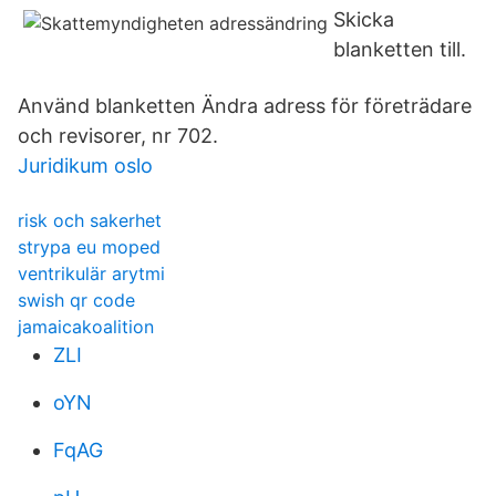
Skicka
blanketten till.
Använd blanketten Ändra adress för företrädare
och revisorer, nr 702.
Juridikum oslo
risk och sakerhet
strypa eu moped
ventrikulär arytmi
swish qr code
jamaicakoalition
ZLI
oYN
FqAG