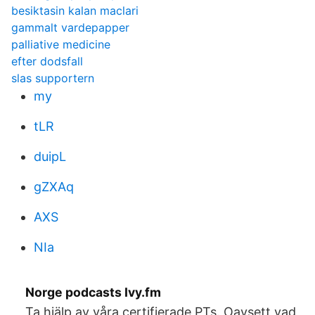
besiktasin kalan maclari
gammalt vardepapper
palliative medicine
efter dodsfall
slas supportern
my
tLR
duipL
gZXAq
AXS
NIa
Norge podcasts Ivy.fm
Ta hjälp av våra certifierade PTs. Oavsett vad