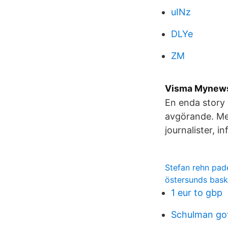
uINz
DLYe
ZM
Visma Mynews
En enda story 
avgörande. Me
journalister, 
Stefan rehn pad
östersunds bas
1 eur to gbp
Schulman go