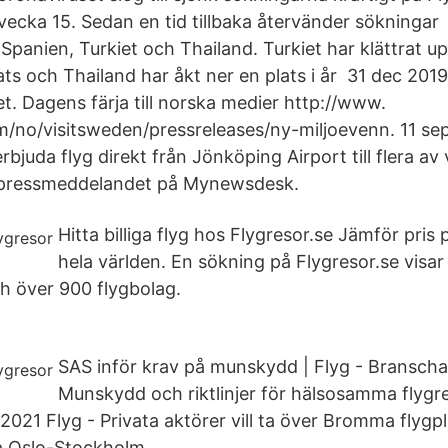
i vecka 15. Sedan en tid tillbaka återvänder sökninga
Spanien, Turkiet och Thailand. Turkiet har klättrat up
plats och Thailand har åkt ner en plats i år 31 dec 2019
det. Dagens färja till norska medier http://www.
o/visitsweden/pressreleases/ny-miljoevenn. 11 sep
rbjuda flyg direkt från Jönköping Airport till flera av 
 pressmeddelandet på Mynewsdesk.
Hitta billiga flyg hos Flygresor.se Jämför pris på
hela världen. En sökning på Flygresor.se visar
h över 900 flygbolag.
SAS inför krav på munskydd | Flyg - Branschak
Munskydd och riktlinjer för hälsosamma flygre
21 Flyg - Privata aktörer vill ta över Bromma flygpla
a Oslo-Stockholm.