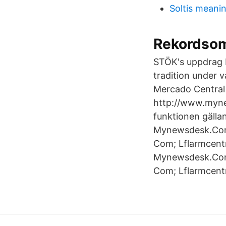
Soltis meani
Rekordsom
STÖK's uppdrag b
tradition under v
Mercado Central 
http://www.myne
funktionen gällan
Mynewsdesk.Com;
Com; Lflarmcentr
Mynewsdesk.Com;
Com; Lflarmcentr