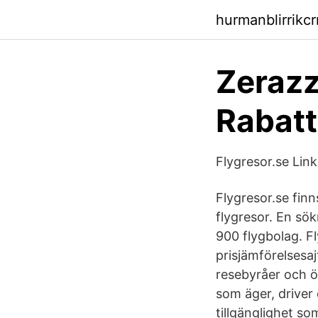
hurmanblirrikc
Zerazz
Rabat
Flygresor.se Lin
Flygresor.se finn
flygresor. En sök
900 flygbolag. Fl
prisjämförelsesaj
resebyråer och ö
som äger, driver 
tillgänglighet s