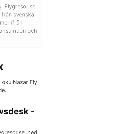
g. Flygresor.se
 från svenska
mer ifrån
 konsumtion och
k
a oku Nazar Fly
de.
ewsdesk -
ygresor.se, ned