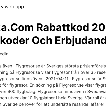
rrv.web.app
a.Com Rabattkod 20
tkoder Och Erbjudan
kedIn
s även i Flygresor.se är Sveriges största prisjämförels
ning på Flygresor.se visar flygresor från över 35 res
ygresor.se finns även i 2021-04-11 · Flygresor.se är S
t för flygresor. En sökning på Flygresor.se visar flyg
ver 900 flygbolag. Flygresor.se finns även i Swedavi
och utvecklar 10 flygplatser i hela Sverige. Vår roll är
om Sverige behöver för att underlätta resande, affäre