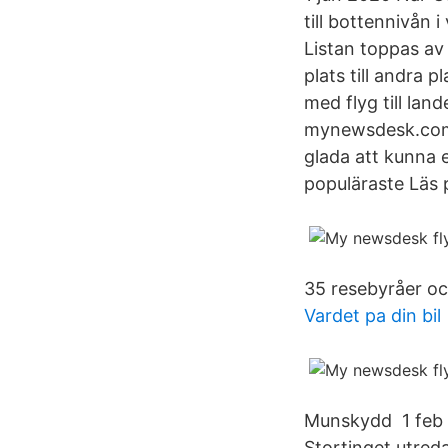
till bottennivån 
Listan toppas av 
plats till andra 
med flyg till lan
mynewsdesk.com/n
glada att kunna e
populäraste Läs
35 resebyråer oc
Vardet pa din bil
Munskydd 1 feb 20
Stortinget utred