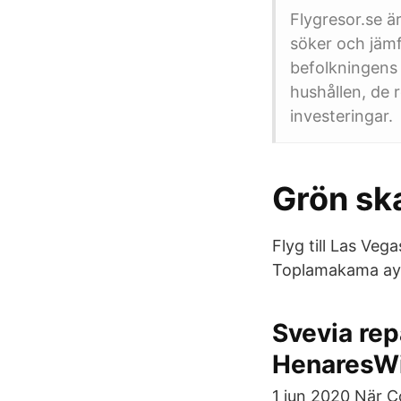
Flygresor.se är
söker och jämf
befolkningens 
hushållen, de 
investeringar.
Grön sk
Flyg till Las Veg
Toplamakama ayrı
Svevia rep
HenaresWi
1 jun 2020 När Co