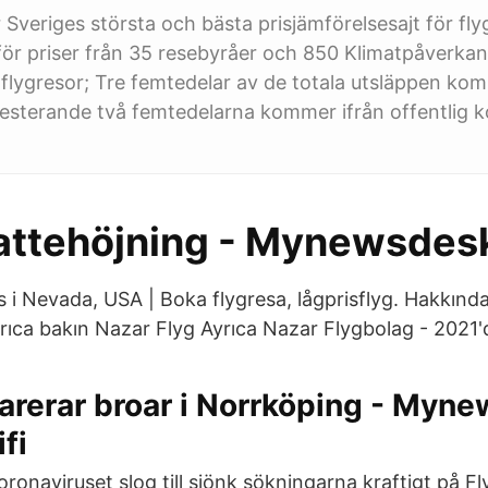
 Sveriges största och bästa prisjämförelsesajt för fly
ör priser från 35 resebyråer och 850 Klimatpåverkan
flygresor; Tre femtedelar av de totala utsläppen kom
resterande två femtedelarna kommer ifrån offentlig
attehöjning - Mynewsdes
as i Nevada, USA | Boka flygresa, lågprisflyg. Hakkınd
ca bakın Nazar Flyg Ayrıca Nazar Flygbolag - 2021'
arerar broar i Norrköping - Myn
fi
ronaviruset slog till sjönk sökningarna kraftigt på Fl