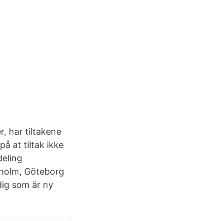
r, har tiltakene
å at tiltak ikke
deling
ckholm, Göteborg
dig som är ny