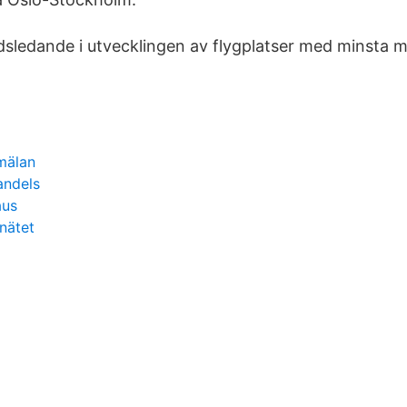
dsledande i utvecklingen av flygplatser med minsta m
nmälan
andels
aus
nätet