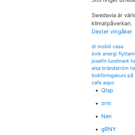
Swedavia är värl
klimatpåverkan.
Dexter vingåker
di mobili casa
övik energi flytta
josefin lundmark h
elsa brändström h
bokföringskurs på 
cafe aspo
QIsp
zrm
Nen
gRNY