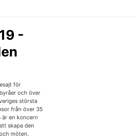
19 -
den
esajt för
ebyråer och över
veriges största
resor från över 35
a är en koncern
 att skapa den
r och möten.