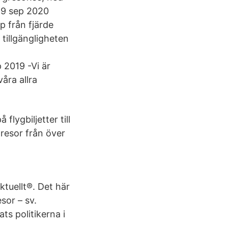
r 9 sep 2020
p från fjärde
 tillgängligheten
 2019 -Vi är
våra allra
 flygbiljetter till
 resor från över
tuellt®. Det här
sor – sv.
ts politikerna i