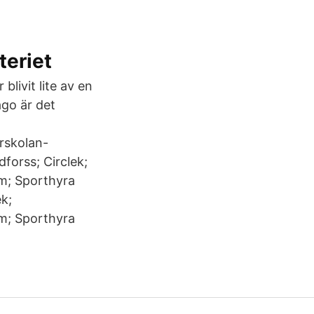
teriet
livit lite av en
ago är det
rskolan-
forss; Circlek;
m; Sporthyra
k;
m; Sporthyra