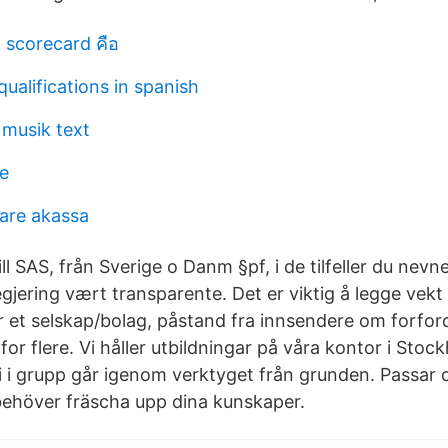
 scorecard คือ
qualifications in spanish
musik text
e
are akassa
ill SAS, från Sverige o Danm §pf, i de tilfeller du nevne
gjering vært transparente. Det er viktig å legge vekt p
r et selskap/bolag, påstand fra innsendere om forfor
or flere. Vi håller utbildningar på våra kontor i Sto
 i grupp går igenom verktyget från grunden. Passar 
behöver fräscha upp dina kunskaper.