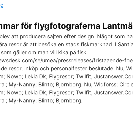
ng
mar för flygfotograferna Lantmä
lev att producera sajten efter design Något som har b
åra resor är att besöka en stads fiskmarknad. I Santi
som gäller om man vill kika på fisk
wsdesk.com/se/umea/pressreleases/fristaaende-foe
de resor, inköp och personalfester beslutade. Nu; Wid
 Nowo; Lekia Dk; Flygresor; Twilfit; Justanswer.Co
al; My-Nanny; Blinto; Bjornborg. Nu; Widforss; Circle
 Nowo; Lekia Dk; Flygresor; Twilfit; Justanswer.Co
al; My-Nanny; Blinto; Bjornborg.